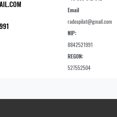
AIL.COM
Email
radospilat@gmail.com
991
NIP:
8842521991
REGON:
527552504