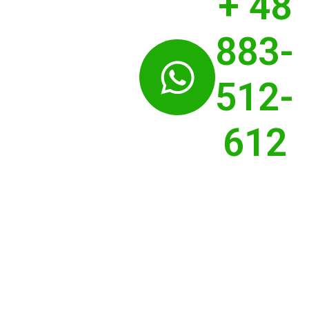
+ 48
883-
512-
612
SPAWAMY
PRZYSZŁOŚĆ
Z