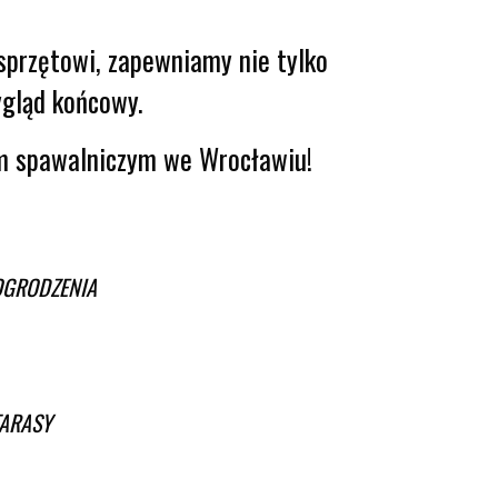
przętowi, zapewniamy nie tylko
ygląd końcowy.
om spawalniczym we Wrocławiu!
OGRODZENIA
TARASY